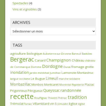
Spectacles
(4)
Vins et vignobles
(3)
ARCHIVES
Archives
TAGS
agriculture biologique
Aubeterre-sur-Dronne
Baneuil
Bastides
Bergerac
Champignon
Canard
Château
château
Dordogne
fromage
grotte
de Commarque
Domme
Duras
inondation
Lamonzie-Montastruc
jardin médiéval
Jumilhac
Limeuil
Le Bugue
langue occitane
marche solidaire
Monbazillac
Monbos
Montcaret
Plazac
Montréal
Papeterie
randonnée
Queyssac
Prigonrieux
Périgueux
recette
tradition
Rouffignac
Thiviers
Thénac
Trémolat
Villamblard
vin
église
Tursac
Écomusée
église