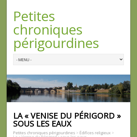
Petites
chroniques
périgourdines
LA « VENISE DU PÉRIGORD »
SOUS LES EAUX
Petites chroniques périgourdines
>
Édifices religieux
>
La « Venise du Périgord » sous les eaux